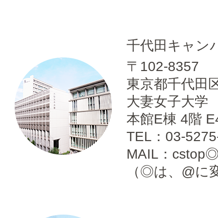
千代田キャン
〒102-8357
東京都千代田区
大妻女子大学
本館E棟 4階 E
TEL：03-5275
MAIL：cstop◎m
（◎は、@に